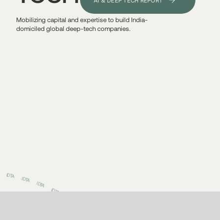
AI & DEEP TECH REPORT
Mobilizing capital and expertise to build India-
domiciled global deep-tech companies.
IDTA
IDTA
IDTA
IDTA
IDTA
IDTA
IDTA